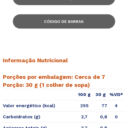
CÓDIGO DE BARRAS
Informação Nutricional
Porções por embalagem: Cerca de 7
Porção: 30 g (1 colher de sopa)
100 g
30 g
%VD*
Valor energético (kcal)
255
77
4
Carboidratos (g)
2,7
0,8
0
Açúcares totais (g)
2,7
0,8