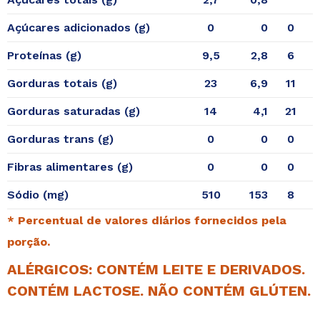
Açúcares adicionados (g)
0
0
0
Proteínas (g)
9,5
2,8
6
Gorduras totais (g)
23
6,9
11
Gorduras saturadas (g)
14
4,1
21
Gorduras trans (g)
0
0
0
Fibras alimentares (g)
0
0
0
Sódio (mg)
510
153
8
* Percentual de valores diários fornecidos pela
porção.
ALÉRGICOS: CONTÉM LEITE E DERIVADOS.
CONTÉM LACTOSE. NÃO CONTÉM GLÚTEN.