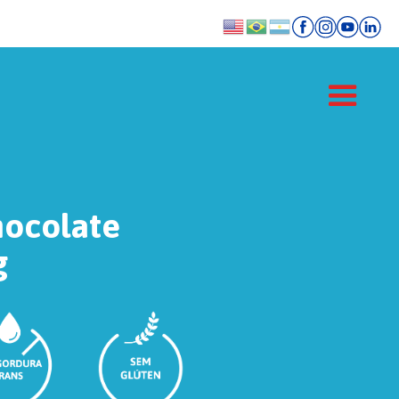
ocolate
g