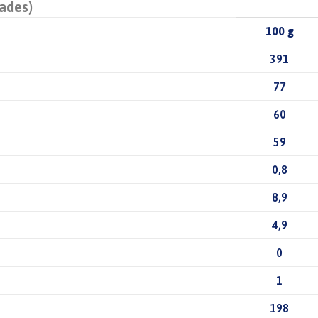
dades)
100 g
391
77
60
59
0,8
8,9
4,9
0
1
198