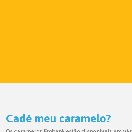
Cadê meu caramelo?
Os caramelos Embaré estão disponíveis em vár