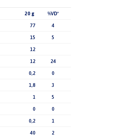
20 g
%VD*
77
4
15
5
12
12
24
0,2
0
1,8
3
1
5
0
0
0,2
1
40
2