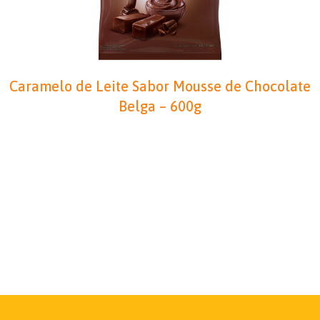
Caramelo Iogurte Sabores Framboesa, Maçã
Verde, Morango, Tangerina e Uva – 660g