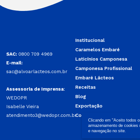
Institucional
Caramelos Embaré
SAC:
0800 709 4969
Laticínios Camponesa
E-mail:
Camponesa Profissional
sac@alvoarlacteos.com.br
Embaré Lácteos
Receitas
Assessoria de Imprensa
:
Blog
WEDOPR
Exportação
Isabelle Vieira
atendimento3@wedopr.com.br
Contato
Clicando em "Aceito todos 
armazenamento de cookies no
e navegação no site.