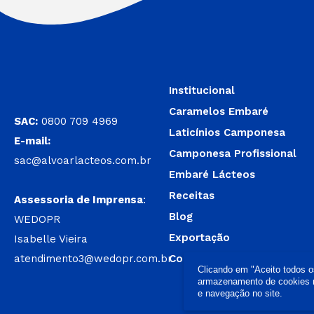
Institucional
Caramelos Embaré
SAC:
0800 709 4969
Laticínios Camponesa
E-mail:
Camponesa Profissional
sac@alvoarlacteos.com.br
Embaré Lácteos
Receitas
Assessoria de Imprensa
:
Blog
WEDOPR
Exportação
Isabelle Vieira
atendimento3@wedopr.com.br
Contato
Clicando em "Aceito todos 
armazenamento de cookies no
e navegação no site.