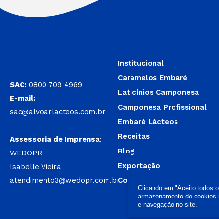
Institucional
Caramelos Embaré
SAC:
0800 709 4969
Laticínios Camponesa
E-mail:
Camponesa Profissional
sac@alvoarlacteos.com.br
Embaré Lácteos
Receitas
Assessoria de Imprensa
:
Blog
WEDOPR
Exportação
Isabelle Vieira
atendimento3@wedopr.com.br
Contato
Clicando em "Aceito todos 
armazenamento de cookies no
e navegação no site.