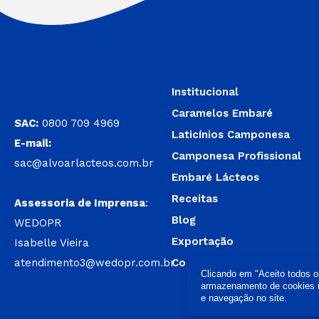
Institucional
Caramelos Embaré
SAC:
0800 709 4969
Laticínios Camponesa
E-mail:
Camponesa Profissional
sac@alvoarlacteos.com.br
Embaré Lácteos
Receitas
Assessoria de Imprensa
:
Blog
WEDOPR
Exportação
Isabelle Vieira
atendimento3@wedopr.com.br
Contato
Clicando em "Aceito todos 
armazenamento de cookies no
e navegação no site.